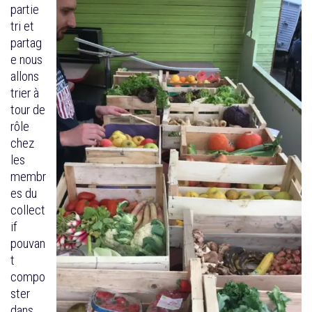
partie
tri et
partag
e nous
allons
trier à
tour de
rôle
chez
les
membr
es du
collect
if
pouvan
t
compo
ster
dans