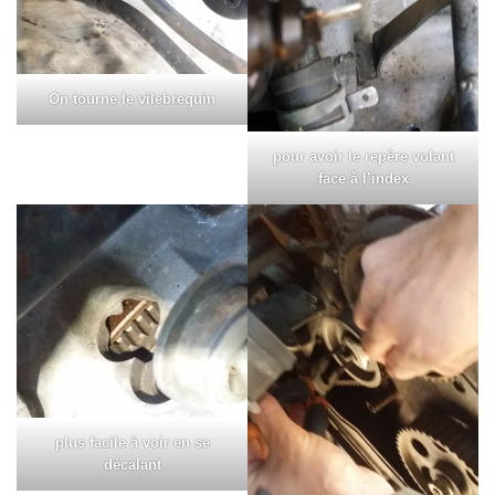
On tourne le vilebrequin
pour avoir le repère volant
face à l’index
plus facile à voir en se
décalant