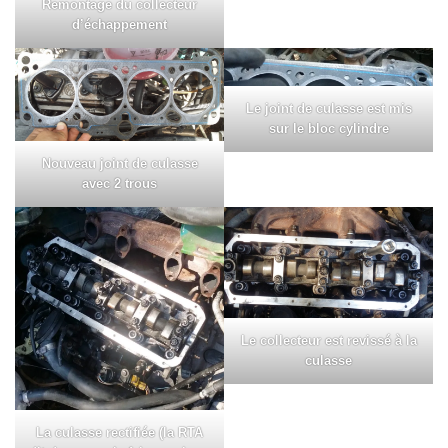
Remontage du collecteur
d’échappement
Le joint de culasse est mis
sur le bloc cylindre
Nouveau joint de culasse
avec 2 trous
Le collecteur est revissé à la
culasse
La culasse rectifiée (la RTA