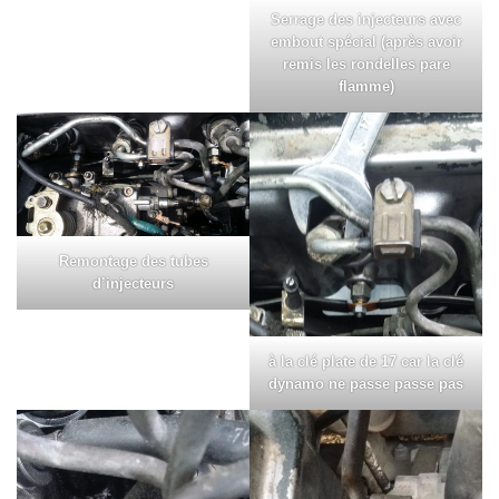
Serrage des injecteurs avec
embout spécial (après avoir
remis les rondelles pare
flamme)
Remontage des tubes
d’injecteurs
à la clé plate de 17 car la clé
dynamo ne passe passe pas