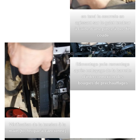
on tend la courroie en
agissant sur le galet tendeur
à l’aide d’une pince à bec fin
coudé
Démontage puis remontage
après nettoyage de la barrette
d’interconnexion des
bougies de préchauffages
Vérification de la tension à la
main (technique à l’ancienne)