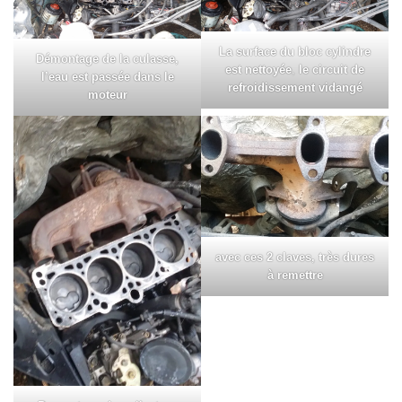
La surface du bloc cylindre
Démontage de la culasse,
est nettoyée
,
le circuit de
l’eau est passée dans le
refroidissement vidangé
moteur
avec ces 2 claves, très dures
à remettre