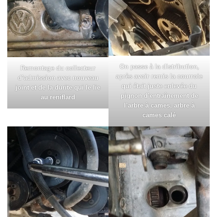
On passe à la distribution,
Remontage du collecteur
après avoir remis la courroie
d’admission avec nouveau
qui était juste enlevée du
joint et de la durite qui le lie
pignon d’entraînement de
au reniflard
l’arbre à cames, arbre à
cames calé