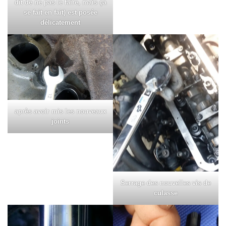
dit de ne pas le faire, mais ça
se fait en fait) est posée
délicatement
après avoir mis les nouveaux
joints
Serrage des nouvelles vis de
culasse