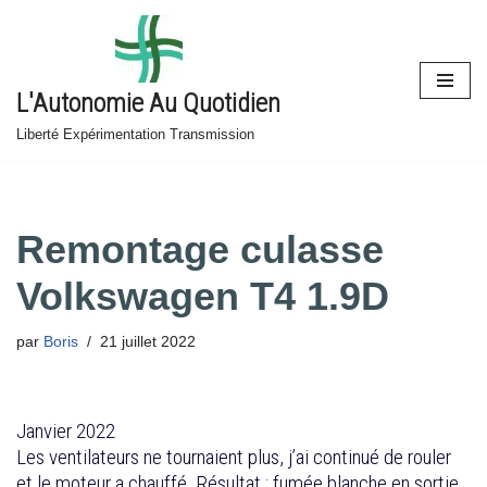
Aller
au
L'Autonomie Au Quotidien
contenu
Liberté Expérimentation Transmission
Remontage culasse
Volkswagen T4 1.9D
par
Boris
21 juillet 2022
Janvier 2022
Les ventilateurs ne tournaient plus, j’ai continué de rouler
et le moteur a chauffé. Résultat : fumée blanche en sortie