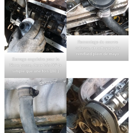
Remontage du couvre
culasse, et nettoyage du
reniflard plein de mayo
Serrage angulaire pour la
3ème passe, deux fois 90° (+
simple que une fois 180°)