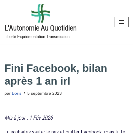
Aller
au
L'Autonomie Au Quotidien
contenu
Liberté Expérimentation Transmission
Fini Facebook, bilan
après 1 an irl
par
Boris
5 septembre 2023
Mis à jour : 1 Fév 2026
Tu souhaites sauter le pas et quitter Facebook, mais tu te