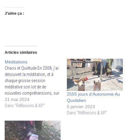
J’aime ça :
Articles similaires
Méditations
Chaos et Quiétude En 2008, j’ai
découvert la méditation, et à
chaque grosse session
méditative son lot de de
nouvelles compréhensions, sur
2555 jours d’Autonomie Au
la vie, sur la mort, sur moi…
21 mai 2024
Quotidien
mais dernièrement, après un
Dans "Réflexions & XP"
5 janvier 2023
cours de 10 jours de Vipassana,
Dans "Réflexions & XP"
je me suis rendu compte un peu
plus profondément ce que…